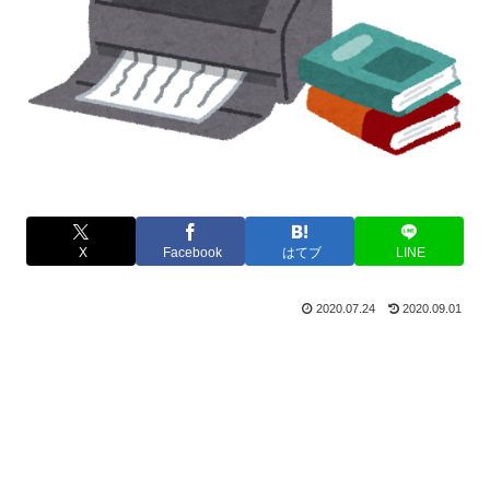
X
Facebook
はてブ
LINE
2020.07.24
2020.09.01