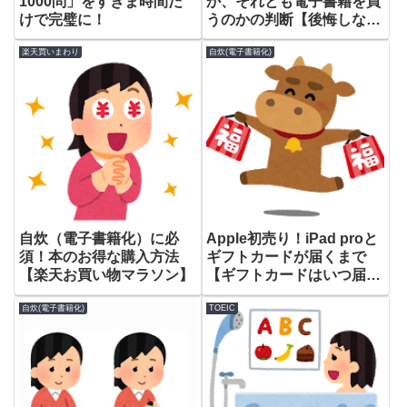
1000問」をすきま時間だ
か、それとも電子書籍を買
けで完璧に！
うのかの判断【後悔しない
コツ】
楽天買いまわり
自炊(電子書籍化)
自炊（電子書籍化）に必
Apple初売り！iPad proと
須！本のお得な購入方法
ギフトカードが届くまで
【楽天お買い物マラソン】
【ギフトカードはいつ届
く？】
自炊(電子書籍化)
TOEIC