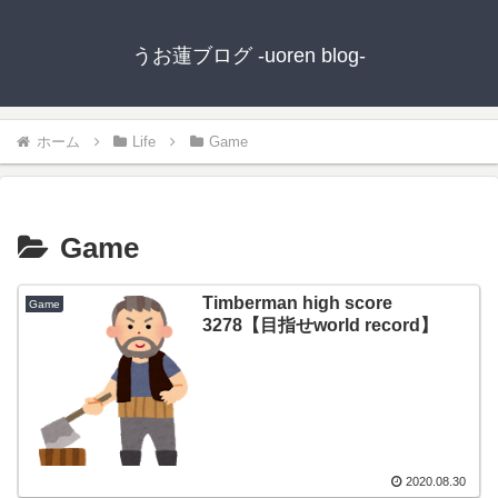
うお蓮ブログ -uoren blog-
ホーム
Life
Game
Game
Timberman high score
Game
3278【目指せworld record】
2020.08.30